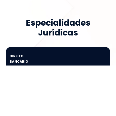
Especialidades
Jurídicas
DIREITO
BANCÁRIO
Defesas em buscas e apreensões de veículos, execuções
bancárias, revisionais de juros...
SAIBA MAIS
DIREITO
TRABALHISTA