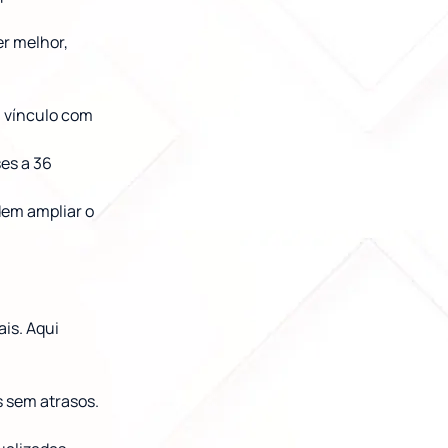
er melhor,
u vínculo com
es a 36
dem ampliar o
is. Aqui
 sem atrasos.