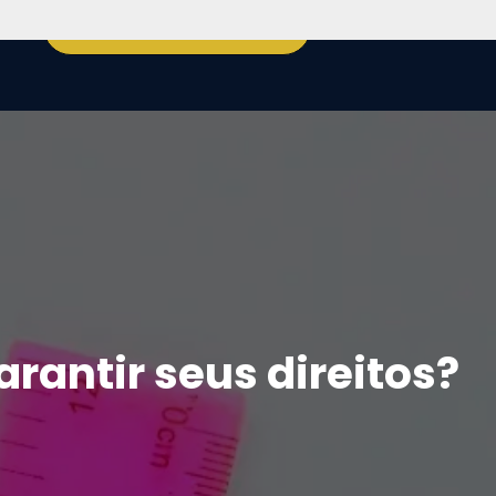
log
Agendar Reunião
rantir seus direitos?