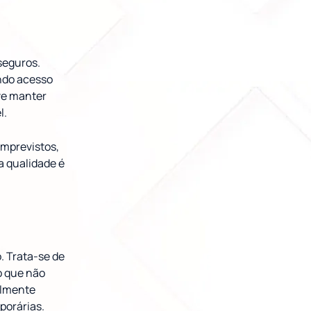
seguros.
indo acesso
eve manter
l.
imprevistos,
a qualidade é
. Trata-se de
o que não
almente
porárias.