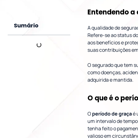
Entendendo a 
Sumário
A qualidade de segurad
Refere-se ao status do
aos benefícios e prote
suas contribuições em 
O segurado que tem su
como doenças, acident
adquirida e mantida.
O que é o perí
O
período de graça
é 
um intervalo de temp
tenha feito o pagamen
valioso em circunstân