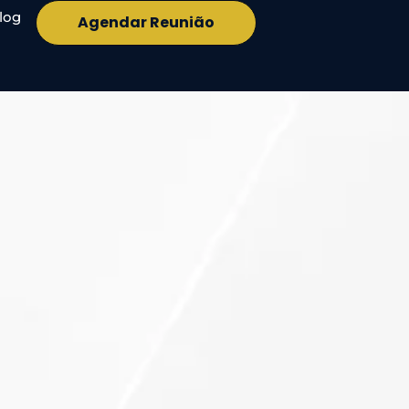
log
Agendar Reunião